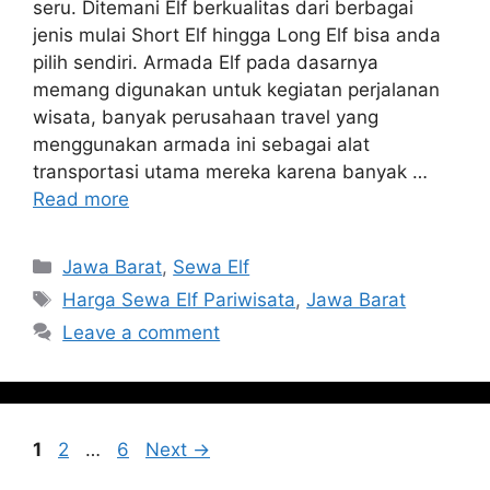
seru. Ditemani Elf berkualitas dari berbagai
jenis mulai Short Elf hingga Long Elf bisa anda
pilih sendiri. Armada Elf pada dasarnya
memang digunakan untuk kegiatan perjalanan
wisata, banyak perusahaan travel yang
menggunakan armada ini sebagai alat
transportasi utama mereka karena banyak …
Read more
Categories
Jawa Barat
,
Sewa Elf
Tags
Harga Sewa Elf Pariwisata
,
Jawa Barat
Leave a comment
Page
Page
Page
1
2
…
6
Next
→