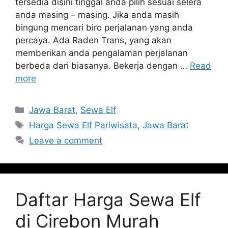
tersedia disini tinggal anda pilih sesuai selera
anda masing – masing. Jika anda masih
bingung mencari biro perjalanan yang anda
percaya. Ada Raden Trans, yang akan
memberikan anda pengalaman perjalanan
berbeda dari biasanya. Bekerja dengan …
Read
more
Categories
Jawa Barat
,
Sewa Elf
Tags
Harga Sewa Elf Pariwisata
,
Jawa Barat
Leave a comment
Daftar Harga Sewa Elf
di Cirebon Murah