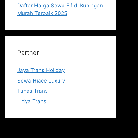
Daftar Harga Sewa Elf di Kuningan
Murah Terbaik 2025
Partner
Jaya Trans Holiday
Sewa Hiace Luxury
Tunas Trans
Lidya Trans