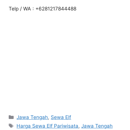
Telp / WA : +6281217844488
Categories
Jawa Tengah
,
Sewa Elf
Tags
Harga Sewa Elf Pariwisata
,
Jawa Tengah